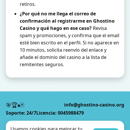
retiros.
¿Por qué no me llega el correo de
confirmación al registrarme en Ghostino
Casino y qué hago en ese caso?
Revisa
spam y promociones, y confirma que el email
esté bien escrito en el perfil. Si no aparece en
10 minutos, solicita reenvío del enlace y
añade el dominio del casino a la lista de
remitentes seguros.
🎯
🏆
♠️
🃏
info@ghostino-casino.org
Soporte: 24/7
Licencia: 0045988479
Juega con responsabilidad.
Usamos cookies para mejorar tu