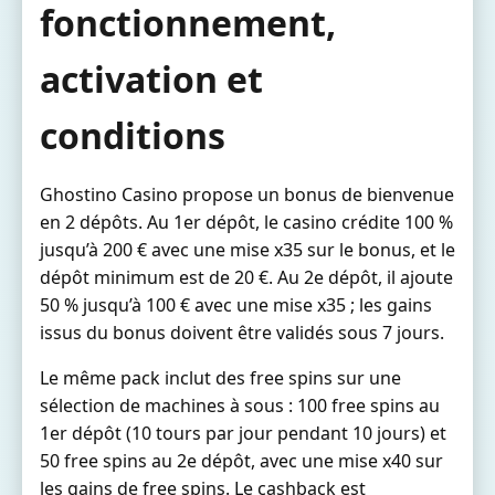
fonctionnement,
activation et
conditions
Ghostino Casino propose un bonus de bienvenue
en 2 dépôts. Au 1er dépôt, le casino crédite 100 %
jusqu’à 200 € avec une mise x35 sur le bonus, et le
dépôt minimum est de 20 €. Au 2e dépôt, il ajoute
50 % jusqu’à 100 € avec une mise x35 ; les gains
issus du bonus doivent être validés sous 7 jours.
Le même pack inclut des free spins sur une
sélection de machines à sous : 100 free spins au
1er dépôt (10 tours par jour pendant 10 jours) et
50 free spins au 2e dépôt, avec une mise x40 sur
les gains de free spins. Le cashback est