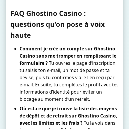
FAQ Ghostino Casino :
questions qu’on pose à voix
haute
Comment je crée un compte sur Ghostino
Casino sans me tromper en remplissant le
formulaire ?
Tu ouvres la page d’inscription,
tu saisis ton e-mail, un mot de passe et ta
devise, puis tu confirmes via le lien reçu par
e-mail. Ensuite, tu complètes le profil avec tes
informations d’identité pour éviter un
blocage au moment d’un retrait.
Où est-ce que je trouve la liste des moyens
de dépôt et de retrait sur Ghostino Casino,
avec les limites et les frais ?
Tu la vois dans