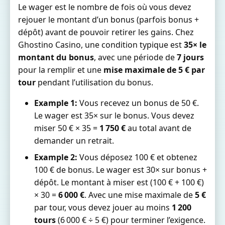
Le wager est le nombre de fois où vous devez
rejouer le montant d’un bonus (parfois bonus +
dépôt) avant de pouvoir retirer les gains. Chez
Ghostino Casino, une condition typique est
35× le
montant du bonus
, avec une période de
7 jours
pour la remplir et une
mise maximale de 5 € par
tour
pendant l’utilisation du bonus.
Example 1:
Vous recevez un bonus de 50 €.
Le wager est 35× sur le bonus. Vous devez
miser 50 € × 35 =
1 750 €
au total avant de
demander un retrait.
Example 2:
Vous déposez 100 € et obtenez
100 € de bonus. Le wager est 30× sur bonus +
dépôt. Le montant à miser est (100 € + 100 €)
× 30 =
6 000 €
. Avec une mise maximale de
5 €
par tour, vous devez jouer au moins
1 200
tours
(6 000 € ÷ 5 €) pour terminer l’exigence.