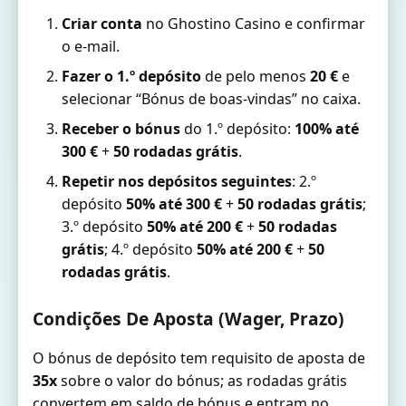
Criar conta
no Ghostino Casino e confirmar
o e-mail.
Fazer o 1.º depósito
de pelo menos
20 €
e
selecionar “Bónus de boas-vindas” no caixa.
Receber o bónus
do 1.º depósito:
100% até
300 €
+
50 rodadas grátis
.
Repetir nos depósitos seguintes
: 2.º
depósito
50% até 300 €
+
50 rodadas grátis
;
3.º depósito
50% até 200 €
+
50 rodadas
grátis
; 4.º depósito
50% até 200 €
+
50
rodadas grátis
.
Condições De Aposta (Wager, Prazo)
O bónus de depósito tem requisito de aposta de
35x
sobre o valor do bónus; as rodadas grátis
convertem em saldo de bónus e entram no