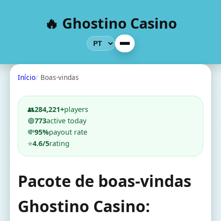
🔥 Ghostino Casino
Início
Boas-vindas
👥
284,221+
players
🟢
773
active today
💸
95%
payout rate
⭐
4.6/5
rating
Pacote de boas-vindas
Ghostino Casino: