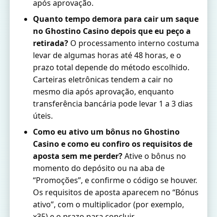
após aprovação.
Quanto tempo demora para cair um saque
no Ghostino Casino depois que eu peço a
retirada?
O processamento interno costuma
levar de algumas horas até 48 horas, e o
prazo total depende do método escolhido.
Carteiras eletrônicas tendem a cair no
mesmo dia após aprovação, enquanto
transferência bancária pode levar 1 a 3 dias
úteis.
Como eu ativo um bônus no Ghostino
Casino e como eu confiro os requisitos de
aposta sem me perder?
Ative o bônus no
momento do depósito ou na aba de
“Promoções”, e confirme o código se houver.
Os requisitos de aposta aparecem no “Bónus
ativo”, com o multiplicador (por exemplo,
x35) e o prazo para concluir.