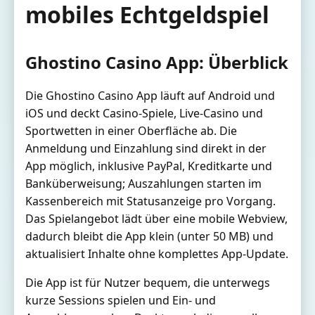
mobiles Echtgeldspiel
Ghostino Casino App: Überblick
Die Ghostino Casino App läuft auf Android und
iOS und deckt Casino-Spiele, Live-Casino und
Sportwetten in einer Oberfläche ab. Die
Anmeldung und Einzahlung sind direkt in der
App möglich, inklusive PayPal, Kreditkarte und
Banküberweisung; Auszahlungen starten im
Kassenbereich mit Statusanzeige pro Vorgang.
Das Spielangebot lädt über eine mobile Webview,
dadurch bleibt die App klein (unter 50 MB) und
aktualisiert Inhalte ohne komplettes App-Update.
Die App ist für Nutzer bequem, die unterwegs
kurze Sessions spielen und Ein- und