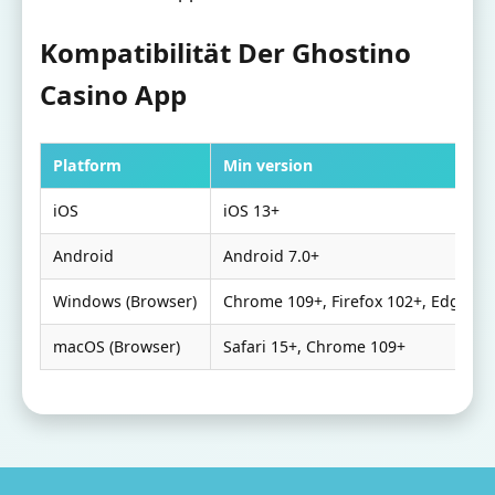
Kompatibilität Der Ghostino
Casino App
Platform
Min version
iOS
iOS 13+
Android
Android 7.0+
Windows (Browser)
Chrome 109+, Firefox 102+, Edge 10
macOS (Browser)
Safari 15+, Chrome 109+