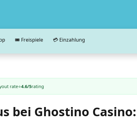
App
🎟️ Freispiele
💳 Einzahlung
yout rate
⭐
4.6/5
rating
s bei Ghostino Casino: