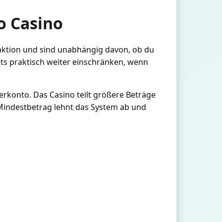
o Casino
saktion und sind unabhängig davon, ob du
its praktisch weiter einschränken, wenn
erkonto. Das Casino teilt größere Beträge
Mindestbetrag lehnt das System ab und