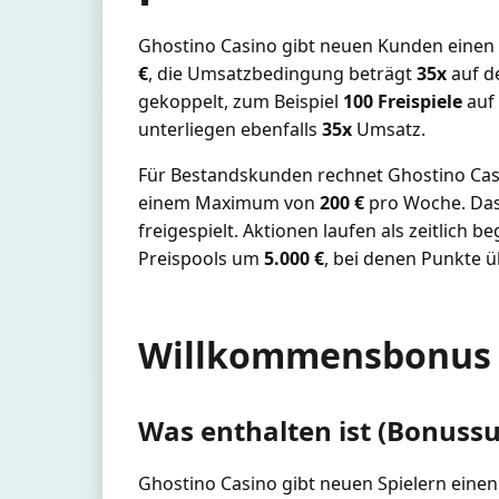
Ghostino Casino gibt neuen Kunden eine
€
, die Umsatzbedingung beträgt
35x
auf de
gekoppelt, zum Beispiel
100 Freispiele
auf
unterliegen ebenfalls
35x
Umsatz.
Für Bestandskunden rechnet Ghostino Cas
einem Maximum von
200 €
pro Woche. Das
freigespielt. Aktionen laufen als zeitlich 
Preispools um
5.000 €
, bei denen Punkte 
Willkommensbonus 
Was enthalten ist (Bonussu
Ghostino Casino gibt neuen Spielern ein