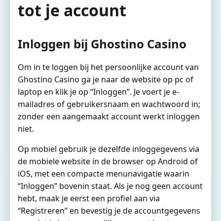
tot je account
Inloggen bij Ghostino Casino
Om in te loggen bij het persoonlijke account van
Ghostino Casino ga je naar de website op pc of
laptop en klik je op “Inloggen”. Je voert je e-
mailadres of gebruikersnaam en wachtwoord in;
zonder een aangemaakt account werkt inloggen
niet.
Op mobiel gebruik je dezelfde inloggegevens via
de mobiele website in de browser op Android of
iOS, met een compacte menunavigatie waarin
“Inloggen” bovenin staat. Als je nog geen account
hebt, maak je eerst een profiel aan via
“Registreren” en bevestig je de accountgegevens