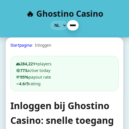
🔥 Ghostino Casino
Startpagina
Inloggen
👥
284,221+
players
🟢
773
active today
💸
95%
payout rate
⭐
4.6/5
rating
Inloggen bij Ghostino
Casino: snelle toegang