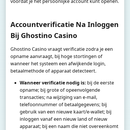
voordat je het persoonlijke account kunt openen.
Accountverificatie Na Inloggen
Bij Ghostino Casino
Ghostino Casino vraagt verificatie zodra je een
opname aanvraagt, bij hoge stortingen of
wanneer het systeem een afwijkende login,
betaalmethode of apparaat detecteert.
Wanneer verificatie nodig is:
bij de eerste
opname; bij grote of opeenvolgende
transacties; na wijziging van e‑mail,
telefoonnummer of betaalgegevens; bij
gebruik van een nieuwe kaart/e‑wallet; bij
inloggen vanaf een nieuw land of nieuw
apparaat; bij een naam die niet overeenkomt