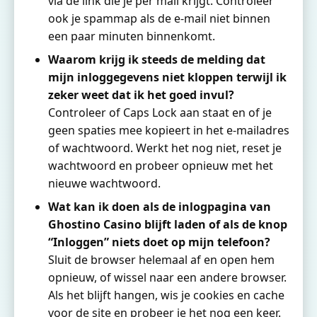
via de link die je per mail krijgt. Controleer
ook je spammap als de e-mail niet binnen
een paar minuten binnenkomt.
Waarom krijg ik steeds de melding dat
mijn inloggegevens niet kloppen terwijl ik
zeker weet dat ik het goed invul?
Controleer of Caps Lock aan staat en of je
geen spaties mee kopieert in het e-mailadres
of wachtwoord. Werkt het nog niet, reset je
wachtwoord en probeer opnieuw met het
nieuwe wachtwoord.
Wat kan ik doen als de inlogpagina van
Ghostino Casino blijft laden of als de knop
“Inloggen” niets doet op mijn telefoon?
Sluit de browser helemaal af en open hem
opnieuw, of wissel naar een andere browser.
Als het blijft hangen, wis je cookies en cache
voor de site en probeer je het nog een keer.