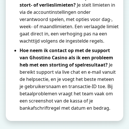
stort- of verlieslimieten?
Je stelt limieten in
via de accountinstellingen onder
verantwoord spelen, met opties voor dag-,
week- of maandlimieten. Een verlaagde limiet
gaat direct in, een verhoging pas na een
wachttijd volgens de ingestelde regels.
Hoe neem ik contact op met de support
van Ghostino Casino als ik een probleem
heb met een storting of spelresultaat?
Je
bereikt support via live chat en e‑mail vanuit
de helpsectie, en je voegt het beste meteen
je gebruikersnaam en transactie-ID toe. Bij
betaalproblemen vraagt het team vaak om
een screenshot van de kassa of je
bankafschriftregel met datum en bedrag.