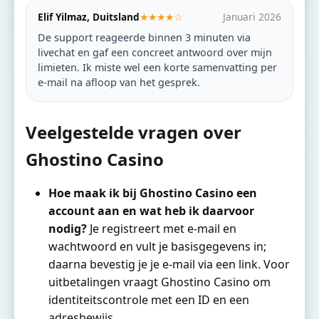
Elif Yilmaz, Duitsland
★★★★☆
Januari 2026
De support reageerde binnen 3 minuten via
livechat en gaf een concreet antwoord over mijn
limieten. Ik miste wel een korte samenvatting per
e-mail na afloop van het gesprek.
Veelgestelde vragen over
Ghostino Casino
Hoe maak ik bij Ghostino Casino een
account aan en wat heb ik daarvoor
nodig?
Je registreert met e‑mail en
wachtwoord en vult je basisgegevens in;
daarna bevestig je je e‑mail via een link. Voor
uitbetalingen vraagt Ghostino Casino om
identiteitscontrole met een ID en een
adresbewijs.