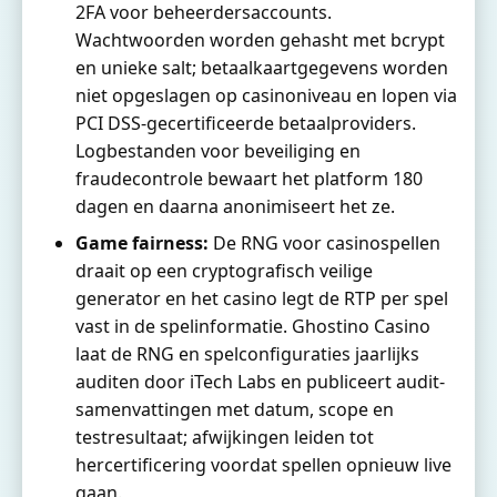
2FA voor beheerdersaccounts.
Wachtwoorden worden gehasht met bcrypt
en unieke salt; betaalkaartgegevens worden
niet opgeslagen op casinoniveau en lopen via
PCI DSS-gecertificeerde betaalproviders.
Logbestanden voor beveiliging en
fraudecontrole bewaart het platform 180
dagen en daarna anonimiseert het ze.
Game fairness:
De RNG voor casinospellen
draait op een cryptografisch veilige
generator en het casino legt de RTP per spel
vast in de spelinformatie. Ghostino Casino
laat de RNG en spelconfiguraties jaarlijks
auditen door iTech Labs en publiceert audit-
samenvattingen met datum, scope en
testresultaat; afwijkingen leiden tot
hercertificering voordat spellen opnieuw live
gaan.