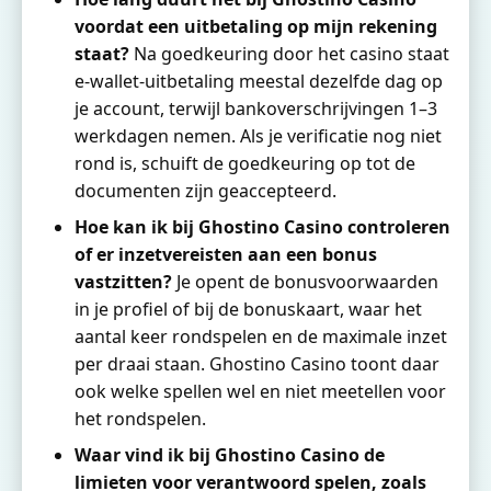
voordat een uitbetaling op mijn rekening
staat?
Na goedkeuring door het casino staat
e‑wallet-uitbetaling meestal dezelfde dag op
je account, terwijl bankoverschrijvingen 1–3
werkdagen nemen. Als je verificatie nog niet
rond is, schuift de goedkeuring op tot de
documenten zijn geaccepteerd.
Hoe kan ik bij Ghostino Casino controleren
of er inzetvereisten aan een bonus
vastzitten?
Je opent de bonusvoorwaarden
in je profiel of bij de bonuskaart, waar het
aantal keer rondspelen en de maximale inzet
per draai staan. Ghostino Casino toont daar
ook welke spellen wel en niet meetellen voor
het rondspelen.
Waar vind ik bij Ghostino Casino de
limieten voor verantwoord spelen, zoals