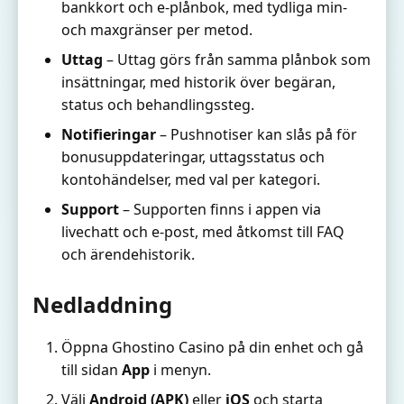
bankkort och e-plånbok, med tydliga min-
och maxgränser per metod.
Uttag
– Uttag görs från samma plånbok som
insättningar, med historik över begäran,
status och behandlingssteg.
Notifieringar
– Pushnotiser kan slås på för
bonusuppdateringar, uttagsstatus och
kontohändelser, med val per kategori.
Support
– Supporten finns i appen via
livechatt och e-post, med åtkomst till FAQ
och ärendehistorik.
Nedladdning
Öppna Ghostino Casino på din enhet och gå
till sidan
App
i menyn.
Välj
Android (APK)
eller
iOS
och starta