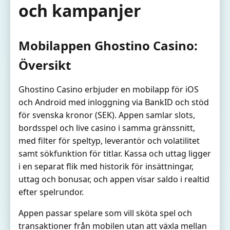
och kampanjer
Mobilappen Ghostino Casino:
Översikt
Ghostino Casino erbjuder en mobilapp för iOS
och Android med inloggning via BankID och stöd
för svenska kronor (SEK). Appen samlar slots,
bordsspel och live casino i samma gränssnitt,
med filter för speltyp, leverantör och volatilitet
samt sökfunktion för titlar. Kassa och uttag ligger
i en separat flik med historik för insättningar,
uttag och bonusar, och appen visar saldo i realtid
efter spelrundor.
Appen passar spelare som vill sköta spel och
transaktioner från mobilen utan att växla mellan