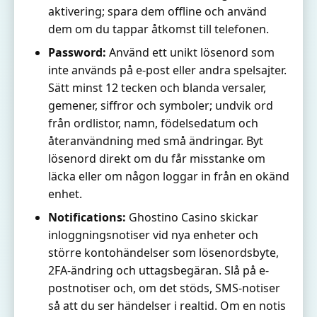
aktivering; spara dem offline och använd
dem om du tappar åtkomst till telefonen.
Password:
Använd ett unikt lösenord som
inte används på e-post eller andra spelsajter.
Sätt minst 12 tecken och blanda versaler,
gemener, siffror och symboler; undvik ord
från ordlistor, namn, födelsedatum och
återanvändning med små ändringar. Byt
lösenord direkt om du får misstanke om
läcka eller om någon loggar in från en okänd
enhet.
Notifications:
Ghostino Casino skickar
inloggningsnotiser vid nya enheter och
större kontohändelser som lösenordsbyte,
2FA-ändring och uttagsbegäran. Slå på e-
postnotiser och, om det stöds, SMS-notiser
så att du ser händelser i realtid. Om en notis